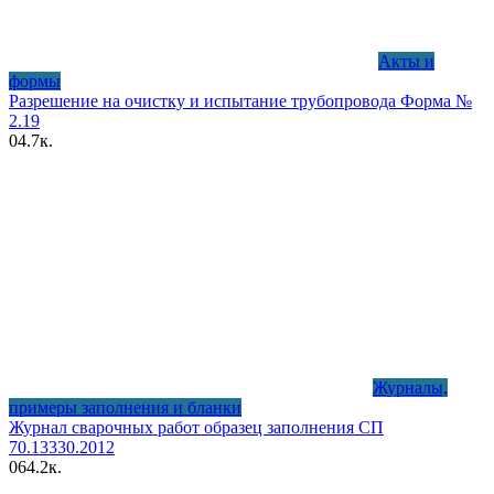
Акты и
формы
Разрешение на очистку и испытание трубопровода Форма №
2.19
0
4.7к.
Журналы,
примеры заполнения и бланки
Журнал сварочных работ образец заполнения СП
70.13330.2012
0
64.2к.