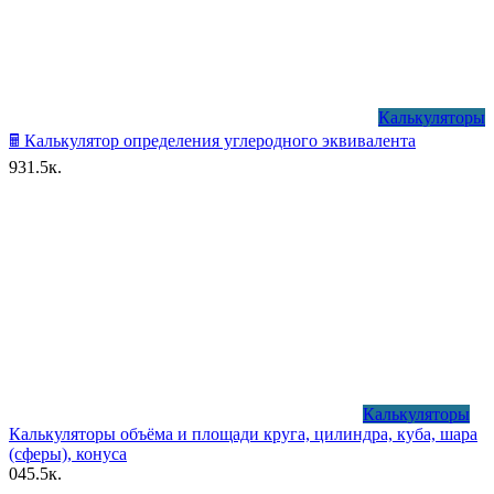
Калькуляторы
🖩 Калькулятор определения углеродного эквивалента
9
31.5к.
Калькуляторы
Калькуляторы объёма и площади круга, цилиндра, куба, шара
(сферы), конуса
0
45.5к.