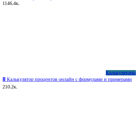
11
46.4к.
Калькуляторы
󠀥󠀥🖩 Калькулятор процентов онлайн с формулами и примерами
2
10.2к.