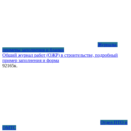
Журналы,
примеры заполнения и бланки
Общий журнал работ (ОЖР) в строительстве, подробный
пример заполнения и форма
92
165к.
Отдел ПТО и
ОМТС