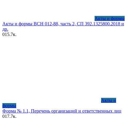
Акты и формы
Акты и формы ВСН 012-88, часть 2, СП 392.1325800.2018 и
др.
0
15.7к.
Акты и
формы
Форма № 1.1, Перечень организаций и ответственных лиц
0
17.7к.