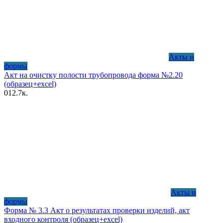
Акты и
формы
Акт на очистку полости трубопровода форма №2.20
(образец+excel)
0
12.7к.
Акты и
формы
Форма № 3.3 Акт о результатах проверки изделий, акт
входного контроля (образец+excel)