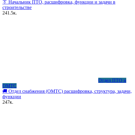
👔 Начальник ПТО, расшифровка, функции и задачи в
строительстве
2
41.5к.
Отдел ПТО и
ОМТС
🚚 Отдел снабжения (ОМТС) расшифровка, структура, задачи,
функции
2
47к.