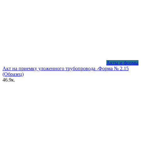
Акты и формы
Акт на приемку уложенного трубопровода -Форма № 2.15
(Образец)
4
6.9к.