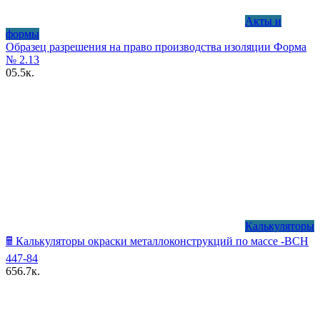
Акты и
формы
Образец разрешения на право производства изоляции Форма
№ 2.13
0
5.5к.
Калькуляторы
🖩 Калькуляторы окраски металлоконструкций по массе -ВСН
447-84
6
56.7к.