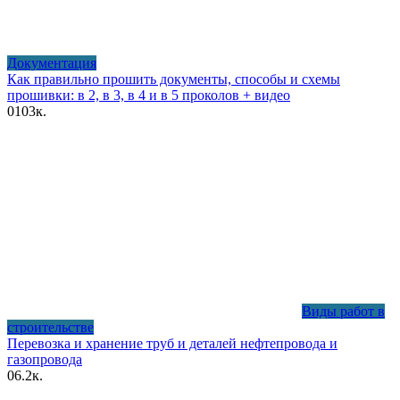
Документация
Как правильно прошить документы, способы и схемы
прошивки: в 2, в 3, в 4 и в 5 проколов + видео
0
103к.
Виды работ в
строительстве
Перевозка и хранение труб и деталей нефтепровода и
газопровода
0
6.2к.