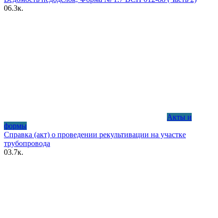
0
6.3к.
Акты и
формы
Справка (акт) о проведении рекультивации на участке
трубопровода
0
3.7к.